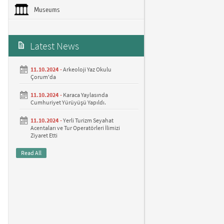
Museums
Latest News
11.10.2024 -
Arkeoloji Yaz Okulu
Çorum'da
11.10.2024 -
Karaca Yaylasında
Cumhuriyet Yürüyüşü Yapıldı.
11.10.2024 -
Yerli Turizm Seyahat
Acentaları ve Tur Operatörleri İlimizi
Ziyaret Etti
Read All