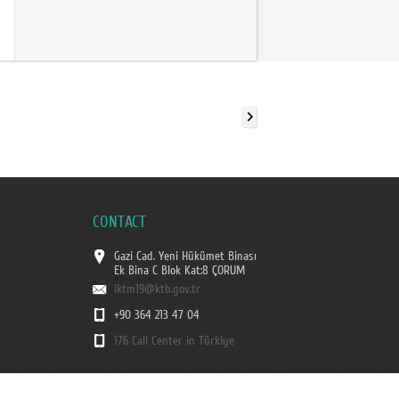
CONTACT
Gazi Cad. Yeni Hükümet Binası
Ek Bina C Blok Kat:8 ÇORUM
iktm19@ktb.gov.tr
+90 364 213 47 04
176 Call Center in Türkiye