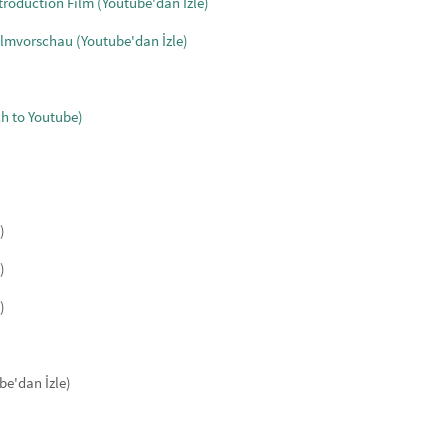
ntroduction Film
(Youtube'dan İzle)
ilmvorschau
(Youtube'dan İzle)
h to Youtube)
)
)
)
be'dan İzle)