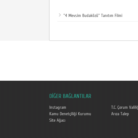
"4 Mevsim Budaközü" Tanıtım Filmi
DİĞER BAĞLANTILAR
Instagram
T.C. Çorum Valili
Kamu Denetçiliği Kurumu
Arıza Talep
Site Ağacı