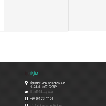
İLETİŞİM
Üçtutlar Mah. Osmancık Cad.
4. Sokak No:17 ÇORUM
iktm19@ktb.gov.tr
+90 364 213 47 04
176 Call Center in Türkiye