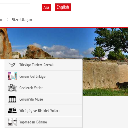
English
Ara
ar
Bize Ulaşın
Türkiye Turizm Portalı
Çorum GoTürkiye
Gezilecek Yerler
Çorum'da Müze
Yürüyüş ve Bisiklet Yolları
Yapmadan Dönme