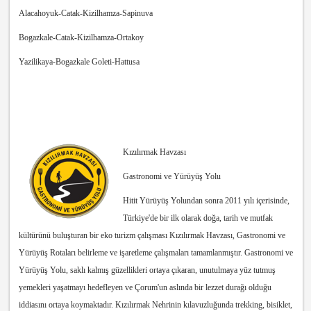
Alacahoyuk-Catak-Kizilhamza-Sapinuva
Bogazkale-Catak-Kizilhamza-Ortakoy
Yazilikaya-Bogazkale Goleti-Hattusa
Kızılırmak Havzası
Gastronomi ve Yürüyüş Yolu
Hitit Yürüyüş Yolundan sonra 2011 yılı içerisinde,
Türkiye'de bir ilk olarak doğa, tarih ve mutfak
kültürünü buluşturan bir eko turizm çalışması Kızılırmak Havzası, Gastronomi ve
Yürüyüş Rotaları belirleme ve işaretleme çalışmaları tamamlanmıştır. Gastronomi ve
Yürüyüş Yolu, saklı kalmış güzellikleri ortaya çıkaran, unutulmaya yüz tutmuş
yemekleri yaşatmayı hedefleyen ve Çorum'un aslında bir lezzet durağı olduğu
iddiasını ortaya koymaktadır. Kızılırmak Nehrinin kılavuzluğunda trekking, bisiklet,