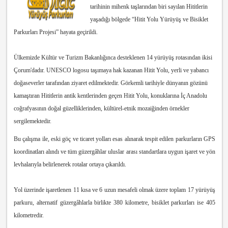
tarihinin mihenk taşlarından biri sayılan Hititlerin
yaşadığı bölgede “Hitit Yolu Yürüyüş ve Bisiklet
Parkurları Projesi” hayata geçirildi.
Ülkemizde Kültür ve Turizm Bakanlığınca desteklenen 14 yürüyüş rotasından ikisi
Çorum'dadır. UNESCO logosu taşımaya hak kazanan Hitit Yolu, yerli ve yabancı
doğaseverler tarafından ziyaret edilmektedir. Görkemli tarihiyle dünyanın gözünü
kamaştıran Hititlerin antik kentlerinden geçen Hitit Yolu, konuklarına İç Anadolu
coğrafyasının doğal güzelliklerinden, kültürel-etnik mozaiğinden örnekler
sergilemektedir.
Bu çalışma ile, eski göç ve ticaret yolları esas alınarak tespit edilen parkurların GPS
koordinatları alındı ve tüm güzergâhlar uluslar arası standartlara uygun işaret ve yön
levhalarıyla belirlenerek rotalar ortaya çıkarıldı.
Yol üzerinde işaretlenen 11 kısa ve 6 uzun mesafeli olmak üzere toplam 17 yürüyüş
parkuru, alternatif güzergâhlarla birlikte 380 kilometre, bisiklet parkurları ise 405
kilometredir.