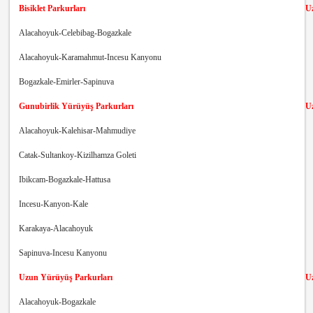
Bisiklet Parkurları
U
Alacahoyuk-Celebibag-Bogazkale
Alacahoyuk-Karamahmut-Incesu Kanyonu
Bogazkale-Emirler-Sapinuva
Gunubirlik Yürüyüş Parkurları
U
Alacahoyuk-Kalehisar-Mahmudiye
Catak-Sultankoy-Kizilhamza Goleti
Ibikcam-Bogazkale-Hattusa
Incesu-Kanyon-Kale
Karakaya-Alacahoyuk
Sapinuva-Incesu Kanyonu
Uzun Yürüyüş Parkurları
U
Alacahoyuk-Bogazkale