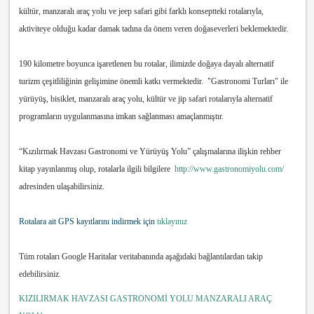
kültür, manzaralı araç yolu ve jeep safari gibi farklı konseptteki rotalarıyla,
aktiviteye olduğu kadar damak tadına da önem veren doğaseverleri beklemektedir.
190 kilometre boyunca işaretlenen bu rotalar, ilimizde doğaya dayalı alternatif
turizm çeşitliliğinin gelişimine önemli katkı vermektedir. "Gastronomi Turları" ile
yürüyüş, bisiklet, manzaralı araç yolu, kültür ve jip safari rotalarıyla alternatif
programların uygulanmasına imkan sağlanması amaçlanmıştır.
“Kızılırmak Havzası Gastronomi ve Yürüyüş Yolu” çalışmalarına ilişkin rehber
kitap yayınlanmış olup, rotalarla ilgili bilgilere
http://www.gastronomiyolu.com/
adresinden ulaşabilirsiniz.
Rotalara ait GPS kayıtlarını indirmek için
tıklayınız
Tüm rotaları Google Haritalar veritabanında aşağıdaki bağlantılardan takip
edebilirsiniz.
KIZILIRMAK HAVZASI GASTRONOMİ YOLU MANZARALI ARAÇ