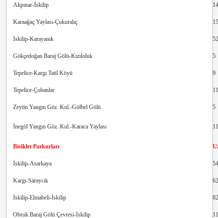
Akpınar-İskilip
1
Karaağaç Yaylası-Çukuralıç
1
İskilip-Karayanık
5
Gökçedoğan Baraj Gölü-Kızıloluk
5
Tepelice-Kargı Tatil Köyü
9
Tepelice-Çobanlar
1
Zeytin Yangın Göz. Kul.-Gölbel Gölü
5
İnegöl Yangın Göz. Kul.-Karaca Yaylası
1
Bisiklet Parkurları
U
İskilip-Asarkaya
5
Kargı-Saraycık
6
İskilip-Elmabeli-İskilip
8
Obruk Baraj Gölü Çevresi-İskilip
1