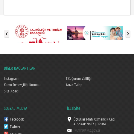
DİĞER BAĞLANTILAR
Instagram
T.C. Çorum Valiliği
Kamu Denetçiliği Kurumu
Arıza Talep
Site Ağacı
SOSYAL MEDYA
İLETİŞİM
Facebook
Üçtutlar Mah. Osmancık Cad.
4. Sokak No:17 ÇORUM
Twitter
iktm19@ktb.gov.tr