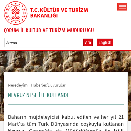
ÇORUM İL KÜLTÜR VE TURİZM MÜDÜRLÜĞÜ
Ara
English
Neredeyim :
Haberler/Duyurular
NEVRUZ NEŞE İLE KUTLANDI
Baharın müjdeleyicisi kabul edilen ve her yıl 21
Mart’ta tüm Türk Dünyasında coşkuyla kutlanan
Nevruz, Çorum’da da Müdürlüğümüz ile Milli