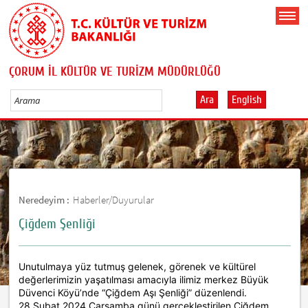
ÇORUM İL KÜLTÜR VE TURİZM MÜDÜRLÜĞÜ
Ara
English
Neredeyim :
Haberler/Duyurular
Çiğdem Şenliği
Unutulmaya yüz tutmuş gelenek, görenek ve kültürel
değerlerimizin yaşatılması amacıyla ilimiz merkez Büyük
Düvenci Köyü’nde “Çiğdem Aşı Şenliği” düzenlendi.
28 Şubat 2024 Çarşamba günü gerçekleştirilen Çiğdem