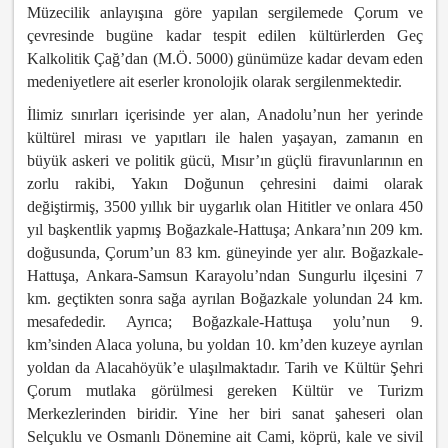
Müzecilik anlayışına göre yapılan sergilemede Çorum ve
çevresinde bugüne kadar tespit edilen kültürlerden Geç
Kalkolitik Çağ’dan (M.Ö. 5000) günümüze kadar devam eden
medeniyetlere ait eserler kronolojik olarak sergilenmektedir.
İlimiz sınırları içerisinde yer alan, Anadolu’nun her yerinde
kültürel mirası ve yapıtları ile halen yaşayan, zamanın en
büyük askeri ve politik gücü, Mısır’ın güçlü firavunlarının en
zorlu rakibi, Yakın Doğunun çehresini daimi olarak
değiştirmiş, 3500 yıllık bir uygarlık olan Hititler ve onlara 450
yıl başkentlik yapmış Boğazkale-Hattuşa; Ankara’nın 209 km.
doğusunda, Çorum’un 83 km. güneyinde yer alır. Boğazkale-
Hattuşa, Ankara-Samsun Karayolu’ndan Sungurlu ilçesini 7
km. geçtikten sonra sağa ayrılan Boğazkale yolundan 24 km.
mesafededir. Ayrıca; Boğazkale-Hattuşa yolu’nun 9.
km’sinden Alaca yoluna, bu yoldan 10. km’den kuzeye ayrılan
yoldan da Alacahöyük’e ulaşılmaktadır. Tarih ve Kültür Şehri
Çorum mutlaka görülmesi gereken Kültür ve Turizm
Merkezlerinden biridir. Yine her biri sanat şaheseri olan
Selçuklu ve Osmanlı Dönemine ait Cami, köprü, kale ve sivil