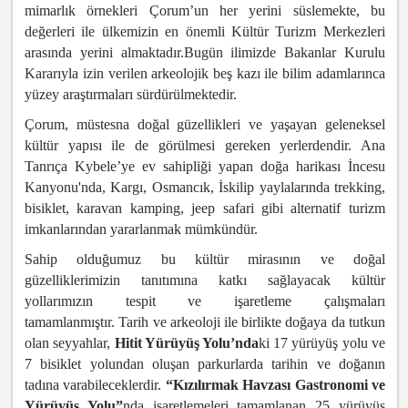
mimarlık örnekleri Çorum’un her yerini süslemekte, bu
değerleri ile ülkemizin en önemli Kültür Turizm Merkezleri
arasında yerini almaktadır.Bugün ilimizde Bakanlar Kurulu
Kararıyla izin verilen arkeolojik beş kazı ile bilim adamlarınca
yüzey araştırmaları sürdürülmektedir.
Çorum, müstesna doğal güzellikleri ve yaşayan geleneksel
kültür yapısı ile de görülmesi gereken yerlerdendir. Ana
Tanrıça Kybele’ye ev sahipliği yapan doğa harikası İncesu
Kanyonu'nda, Kargı, Osmancık, İskilip yaylalarında trekking,
bisiklet, karavan kamping, jeep safari gibi alternatif turizm
imkanlarından yararlanmak mümkündür.
Sahip olduğumuz bu kültür mirasının ve doğal
güzelliklerimizin tanıtımına katkı sağlayacak kültür
yollarımızın tespit ve işaretleme çalışmaları
tamamlanmıştır. Tarih ve arkeoloji ile birlikte doğaya da tutkun
olan seyyahlar,
Hitit Yürüyüş Yolu’nda
ki 17 yürüyüş yolu ve
7 bisiklet yolundan oluşan parkurlarda tarihin ve doğanın
tadına varabileceklerdir.
“Kızılırmak Havzası Gastronomi ve
Yürüyüş Yolu”
nda işaretlemeleri tamamlanan 25 yürüyüş