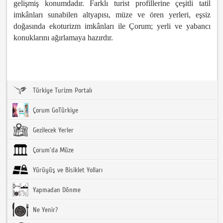
gelişmiş konumdadır. Farklı turist profillerine çeşitli tatil
imkânları sunabilen altyapısı, müze ve ören yerleri, eşsiz
doğasında ekoturizm imkânları ile Çorum; yerli ve yabancı
konuklarını ağırlamaya hazırdır.
Türkiye Turizm Portalı
Çorum GoTürkiye
Gezilecek Yerler
Çorum'da Müze
Yürüyüş ve Bisiklet Yolları
Yapmadan Dönme
Ne Yenir?