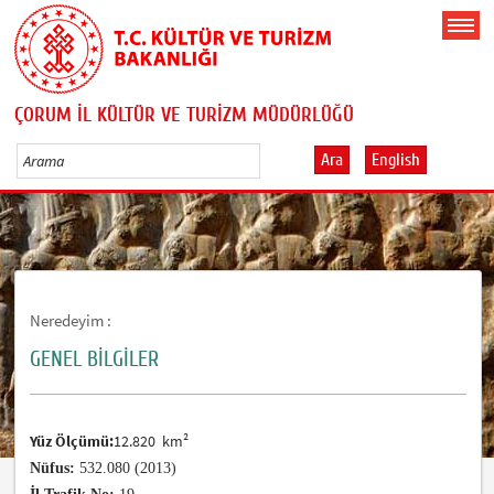
ÇORUM İL KÜLTÜR VE TURİZM MÜDÜRLÜĞÜ
Ara
English
Neredeyim :
GENEL BİLGİLER
Yüz Ölçümü
:
12.820 km²
Nüfus:
532.080 (2013)