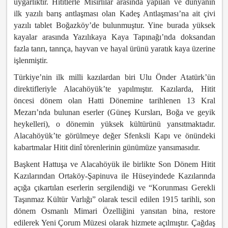
uygarlıktır. Hititlerle Mısırlılar arasında yapılan ve dünyanın
ilk yazılı barış antlaşması olan Kadeş Antlaşması’na ait çivi
yazılı tablet Boğazköy’de bulunmuştur. Yine burada yüksek
kayalar arasında Yazılıkaya Kaya Tapınağı’nda doksandan
fazla tanrı, tanrıça, hayvan ve hayal ürünü yaratık kaya üzerine
işlenmiştir.
Türkiye’nin ilk milli kazılardan biri Ulu Önder Atatürk’ün
direktifleriyle Alacahöyük’te yapılmıştır. Kazılarda, Hitit
öncesi dönem olan Hatti Dönemine tarihlenen 13 Kral
Mezarı’nda bulunan eserler (Güneş Kursları, Boğa ve geyik
heykelleri), o dönemin yüksek kültürünü yansıtmaktadır.
Alacahöyük’te görülmeye değer Sfenksli Kapı ve önündeki
kabartmalar Hitit dinî törenlerinin günümüze yansımasıdır.
Başkent Hattuşa ve Alacahöyük ile birlikte Son Dönem Hitit
Kazılarından Ortaköy-Şapinuva ile Hüseyindede Kazılarında
açığa çıkartılan eserlerin sergilendiği ve “Korunması Gerekli
Taşınmaz Kültür Varlığı” olarak tescil edilen 1915 tarihli, son
dönem Osmanlı Mimari Özelliğini yansıtan bina, restore
edilerek Yeni Çorum Müzesi olarak hizmete açılmıştır. Çağdaş